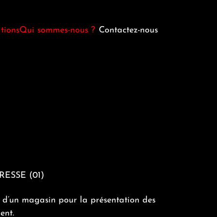
tions
Qui sommes-nous ?
Contactez-nous
nels
Möbel Design Agencement
ts divers
Notre équipe
Nos moyens
ESSE (01)
’un magasin pour la présentation des
ent.