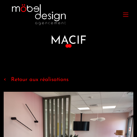
MACIF
‹
Retour aux réalisations