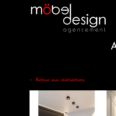
A
‹
Retour aux réalisations