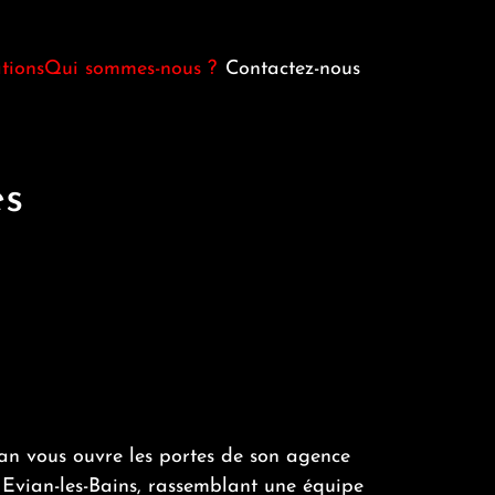
tions
Qui sommes-nous ?
Contactez-nous
nels
Möbel Design Agencement
ts divers
Notre équipe
es
Nos moyens
 vous ouvre les portes de son agence
 Evian-les-Bains, rassemblant une équipe